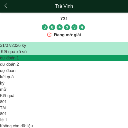
Trà Vinh
731
3
8
4
9
9
4
Đang mở giải
31/07/2026 kỳ
Kết quả xổ số
dự đoán 1
dự đoán 2
dự đoán
kết quả
kỳ
mở
Kết quả
801
Tài
801
kỳ 1
Không còn dữ liệu