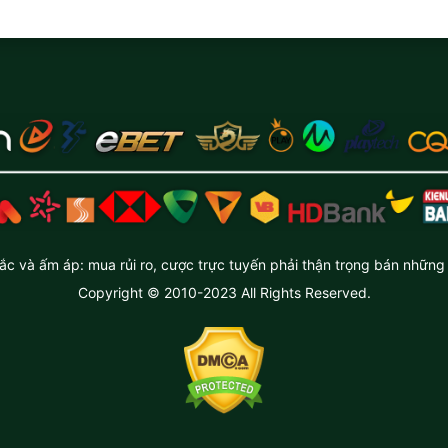
 và ấm áp: mua rủi ro, cược trực tuyến phải thận trọng bán những n
Copyright © 2010-2023 All Rights Reserved.