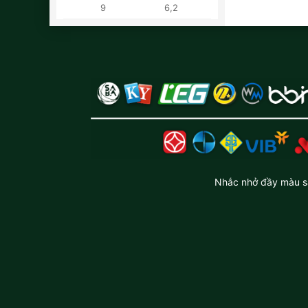
9
6,2
Nhắc nhở đầy màu sắc