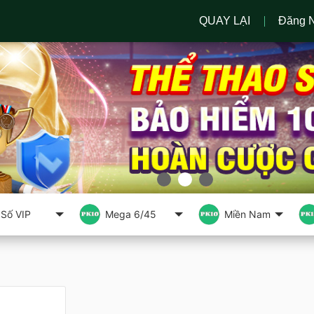
QUAY LẠI
Đăng 
 Số VIP
Mega 6/45
Miền Nam